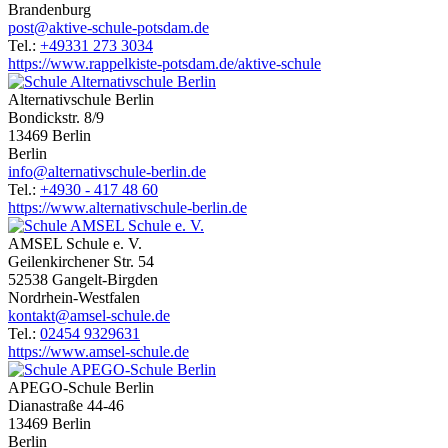
Brandenburg
post@aktive-schule-potsdam.de
Tel.:
+49331 273 3034
https://www.rappelkiste-potsdam.de/aktive-schule
Alternativschule Berlin
Bondickstr. 8/9
13469 Berlin
Berlin
info@alternativschule-berlin.de
Tel.:
+4930 - 417 48 60
https://www.alternativschule-berlin.de
AMSEL Schule e. V.
Geilenkirchener Str. 54
52538 Gangelt-Birgden
Nordrhein-Westfalen
kontakt@amsel-schule.de
Tel.:
02454 9329631
https://www.amsel-schule.de
APEGO-Schule Berlin
Dianastraße 44-46
13469 Berlin
Berlin